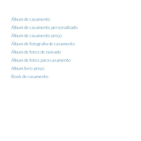
Álbum de casamento
Álbum de casamento personalizado
Álbum de casamento preço
Álbum de fotografia de casamento
Álbum de fotos de noivado
Álbum de fotos para casamento
Album livro preço
Book de casamento
Book fotográfico
Book fotográfico preço
Book pré casamento
Casamentos
Custo fotógrafo casamento
Drone foto e filmagem
Empresa de filmagem