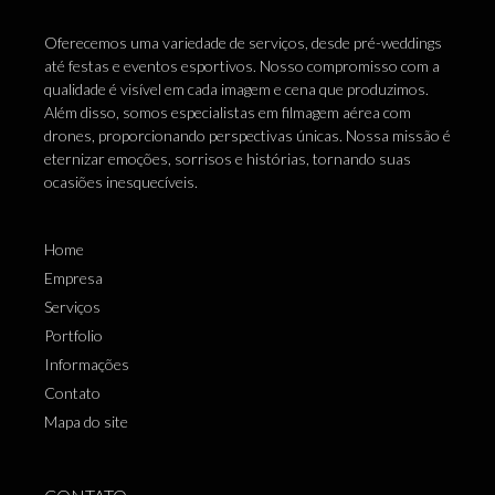
Drone foto e filmagem
Oferecemos uma variedade de serviços, desde pré-weddings
Empresa de filmagem
até festas e eventos esportivos. Nosso compromisso com a
Empresa de filmagem com drone
qualidade é visível em cada imagem e cena que produzimos.
Empresa de filmagem com drones
Além disso, somos especialistas em filmagem aérea com
drones, proporcionando perspectivas únicas. Nossa missão é
Empresa de filmagem de casamento
eternizar emoções, sorrisos e histórias, tornando suas
Empresa de foto e filmagem
ocasiões inesquecíveis.
Empresa de foto e filmagem com drone em Barueri
Empresa de foto e filmagem com drone em Itapevi
Home
Empresa de foto e filmagem com drone em Jandira
Empresa
Empresa de foto e filmagem com drone em Osasco
Serviços
Empresa de foto e filmagem com drone em sp
Portfolio
Empresa de fotografia de casamento
Informações
Empresa de fotografia e filmagem
Contato
Empresa que faz filmagem com drone
Mapa do site
Ensaio casamento
Ensaio de gestante
Ensaio fotográfico 15 anos